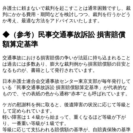
弁護士に頼まないで裁判を起こすことは通常困難ですし、裁
判にかかる費用・期間などを検討しつつ、裁判を行うかどう
か考え、最適な方法をアドバイスいたします。
◆（参考）民事交通事故訴訟 損害賠償
額算定基準
交通事故における損害賠償の争いが法廷に持ち込まれること
は過去には多数あり、膨大な裁判例から損害賠償額の目安と
なるものが、書籍として発行されています。
日本弁護士連合会交通事故センター東京支部が毎年発行して
いる「民事交通事故訴訟 損害賠償額算定基準」が代表的な
もので、その表紙の色から通称“赤本”とも呼ばれています。
ケガの慰謝料を例に取ると、後遺障害の状況に応じて等級と
して定められています。
軽い障害は１４級から始まって、重くなるほど等級が下が
り、一番重い等級が１級です。
等級に応じて支払われる賠償額の基準が、自賠責保険の基準